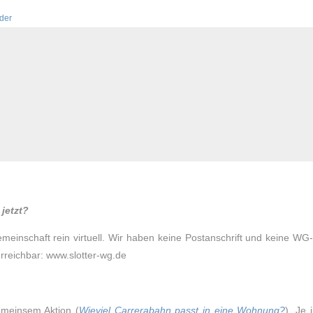
lder
jetzt?
emeinschaft rein virtuell. Wir haben keine Postanschrift und keine W
erreichbar: www.slotter-wg.de
emeinsem Aktion (
Wieviel Carrerabahn passt in eine Wohnung?
). Je 