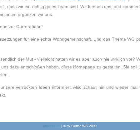
fest, dass wir ein richtig gutes Team sind. Wir kennen uns, und kommen
emeinsam ergänzen wir uns.
iebe zur Carrerabahn!
aussetzungen für eine echte Wohngemeinschaft. Und das Thema WG p
ndlich der Mut - vielleicht hatten wir es aber auch nie wirklich vor? 
wir uns dazu entschloßen haben, diese Homepage zu gestalten. Sie soll
eten.
unsere verrückten Ideen informiert. Also schaut hin und wieder mal 
ekt.
Impressum
| © by Slotter-WG 2009